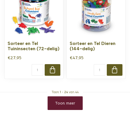
Sorteer en Tel
Sorteer en Tel Dieren
Tuininsecten (72-delig)
(144-delig)
€27,95
€47,95
Toon
1
-
24
van 44
Toon meer