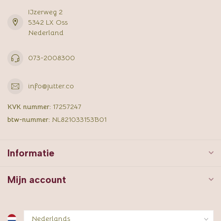
IJzerweg 2
5342 LX Oss
Nederland
073-2008300
info@jutter.co
KVK nummer:
17257247
btw-nummer:
NL821033153B01
Informatie
Mijn account