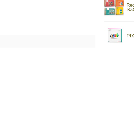
Rea
BS
PIX