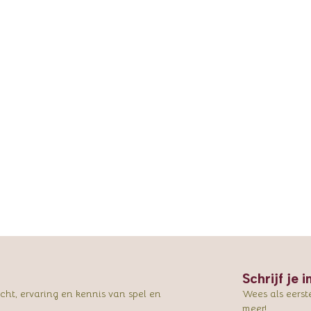
Schrijf je 
ht, ervaring en kennis van spel en
Wees als eerst
meer!