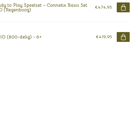
dy to Play Speelset – Connetix Basis Set
€474,95
O (Regenboog)
IO (800-delig) - 6+
€419,95