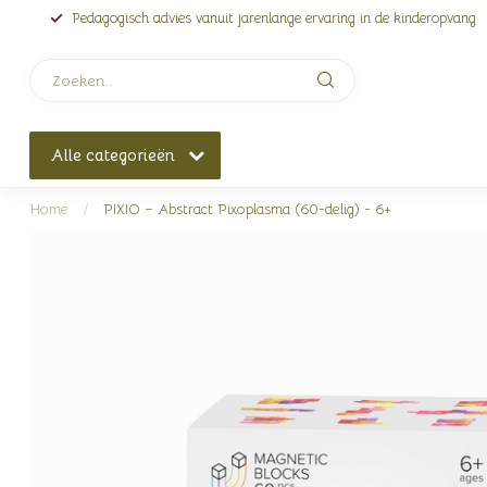
Pedagogisch advies vanuit jarenlange ervaring in de kinderopvang
Alle categorieën
Home
/
PIXIO – Abstract Pixoplasma (60-delig) - 6+