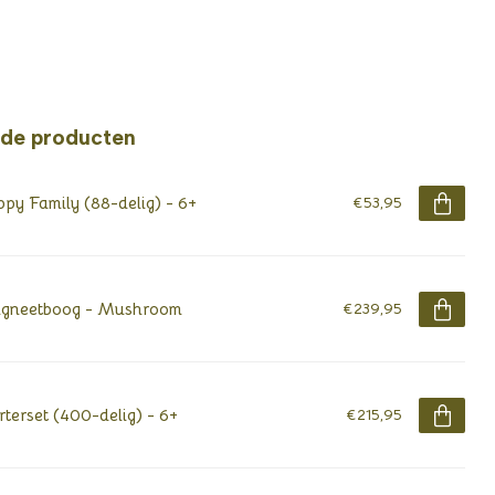
rde producten
py Family (88-delig) - 6+
€53,95
gneetboog - Mushroom
€239,95
rterset (400-delig) - 6+
€215,95