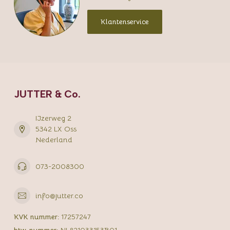
Klantenservice
JUTTER & Co.
IJzerweg 2
5342 LX Oss
Nederland
073-2008300
info@jutter.co
KVK nummer:
17257247