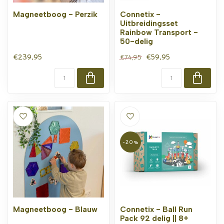
Magneetboog - Perzik
Connetix -
Uitbreidingsset
Rainbow Transport -
50-delig
€239,95
€59,95
€74,95
-20%
Magneetboog - Blauw
Connetix - Ball Run
Pack 92 delig || 8+