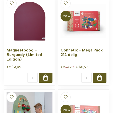
-20%
Magneetboog -
Connetix - Mega Pack
Burgundy (Limited
212 delig
Edition)
€239,95
€191,95
€239,95
-20%