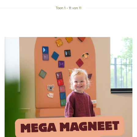
Toon
1
-
11
van 11