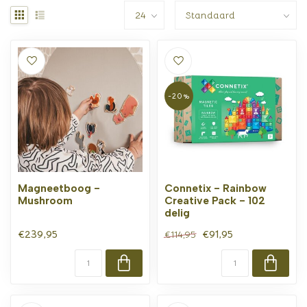
-20%
Magneetboog -
Connetix - Rainbow
Mushroom
Creative Pack - 102
delig
€239,95
€91,95
€114,95