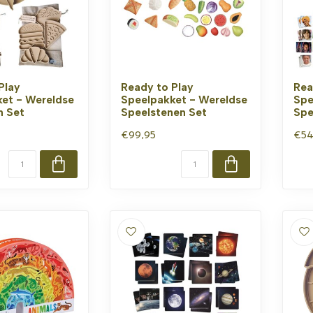
Play
Ready to Play
Rea
et - Wereldse
Speelpakket - Wereldse
Spe
n Set
Speelstenen Set
Spe
€99,95
€54