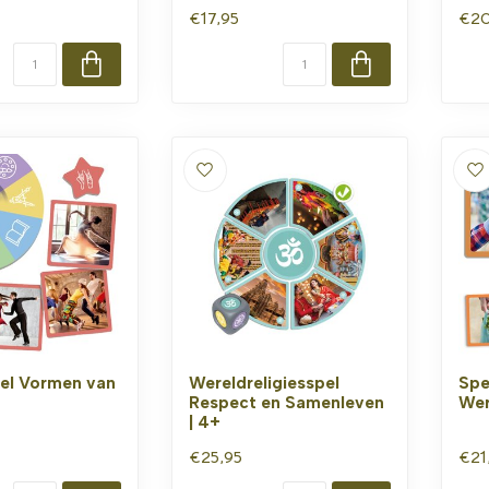
€17,95
€20
el Vormen van
Wereldreligiesspel
Spe
+
Respect en Samenleven
Wer
| 4+
€25,95
€21