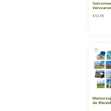
Vulvorme
Vervoers
€12,95
Memorysp
de Wereld