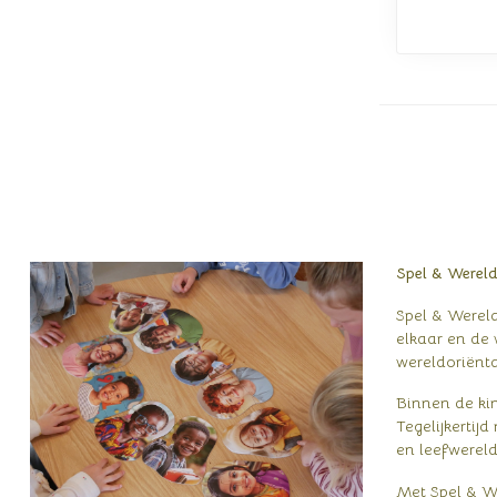
Spel & Werel
Spel & Wereld
elkaar en de
wereldoriënta
Binnen de kin
Tegelijkertij
en leefwereld
Met Spel & We