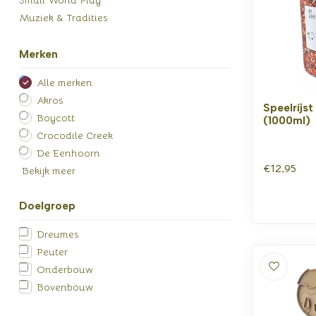
Muziek & Tradities
Merken
Alle merken
Akros
Speelrijs
Boycott
(1000ml)
Crocodile Creek
De Eenhoorn
€12,95
Bekijk meer
Doelgroep
Dreumes
Peuter
Onderbouw
Bovenbouw