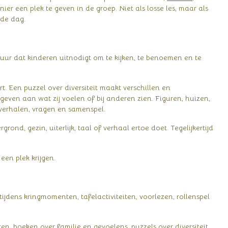
er een plek te geven in de groep. Niet als losse les, maar als
 de dag.
guur dat kinderen uitnodigt om te kijken, te benoemen en te
t. Een puzzel over diversiteit maakt verschillen en
ven aan wat zij voelen of bij anderen zien. Figuren, huizen,
verhalen, vragen en samenspel.
nd, gezin, uiterlijk, taal of verhaal ertoe doet. Tegelijkertijd
een plek krijgen.
tijdens kringmomenten, tafelactiviteiten, voorlezen, rollenspel
n, boeken over familie en gevoelens, puzzels over diversiteit