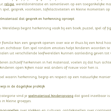
ur,
religie
, wereldoriëntatie en samenleven op een toegankelijke mani
 spel, gesprek, voorlezen, tafelactiviteiten en kleine momenten op
elmateriaal dat gesprek en herkenning oproept
 Wereldwijs begint herkenning vaak bij een boek, puzzel, spel of fi
 familie kan een gesprek openen over wie er thuis bij een kind hoor
n zichtbaar. Een spel rondom emoties helpt kinderen woorden te ge
ialen uit verschillende leefwerelden kunnen aanleiding geven tot 
ren zichzelf herkennen in het materiaal, voelen zij dat hun achtergro
kinderen open kijken naar wat anders of nieuw voor hen is.
pel waarin herkenning, begrip en respect op een natuurlijke manier 
ijs in de dagelijkse praktijk
categorie vind je
spelmateriaal kinderopvang
dat goed inzetbaar is 
 in kleine groepjes.
moryspellen
over plekken en culturen, ontdekspellen over continente