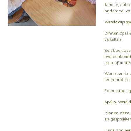
familie, cultu
onderdeel van
Wereldwijs sp
Binnen Spel &
vertellen.
Een boek over
overeenkomste
eten of mater
Wanneer kinde
leren andere 
Zo ontstaat s
Spel & Wereldw
Binnen deze 
en gesprekken
Denk aan
me