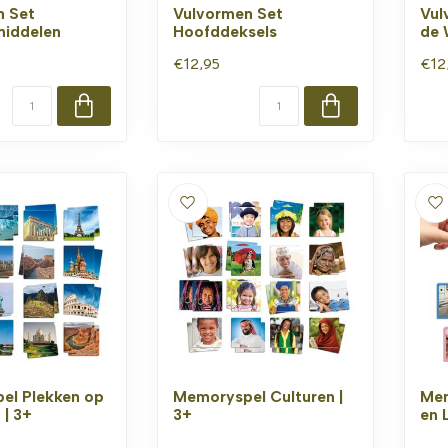
n Set
Vulvormen Set
Vul
middelen
Hoofddeksels
de 
€12,95
€12
el Plekken op
Memoryspel Culturen |
Mem
 | 3+
3+
en 