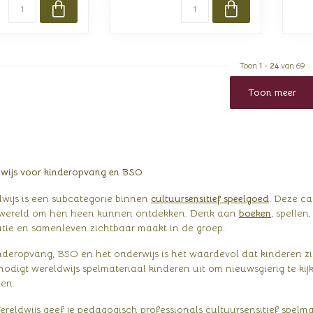
Toon
1
-
24
van 69
Toon meer
dwijs voor kinderopvang en BSO
wijs is een subcategorie binnen
cultuursensitief speelgoed
. Deze ca
 wereld om hen heen kunnen ontdekken. Denk aan
boeken
, spellen
tie en samenleven zichtbaar maakt in de groep.
deropvang, BSO en het onderwijs is het waardevol dat kinderen zic
d nodigt wereldwijs spelmateriaal kinderen uit om nieuwsgierig te k
en.
reldwijs geef je pedagogisch professionals cultuursensitief spelma