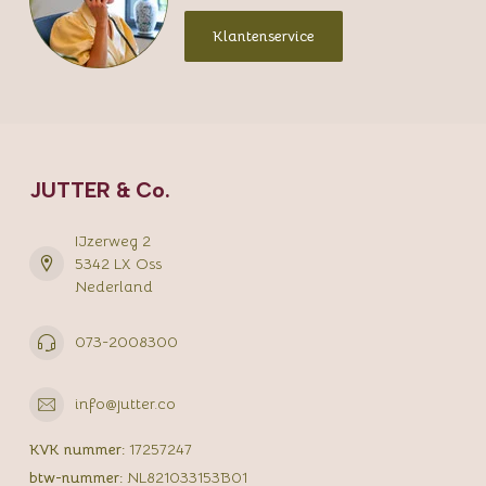
Klantenservice
JUTTER & Co.
IJzerweg 2
5342 LX Oss
Nederland
073-2008300
info@jutter.co
KVK nummer:
17257247
btw-nummer:
NL821033153B01