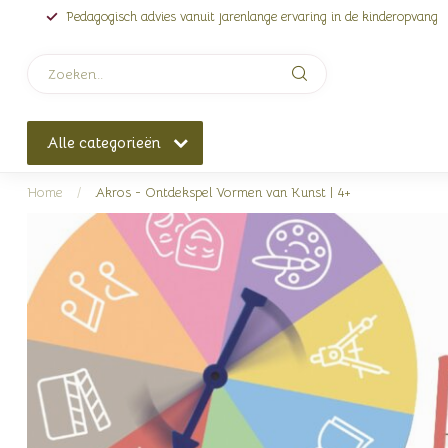
Pedagogisch advies vanuit jarenlange ervaring in de kinderopvang
Alle categorieën
Home
/
Akros - Ontdekspel Vormen van Kunst | 4+