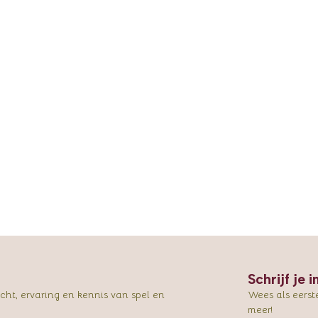
Schrijf je 
ht, ervaring en kennis van spel en
Wees als eerst
meer!