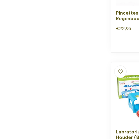
Pincetten
Regenboo
€22,95
Labratori
Houder (8