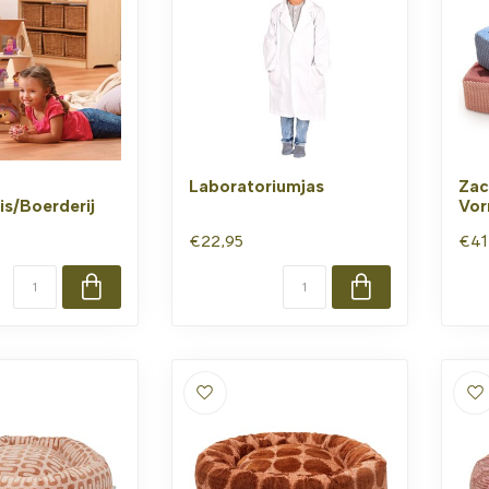
Laboratoriumjas
Zac
s/Boerderij
Vor
€22,95
€41