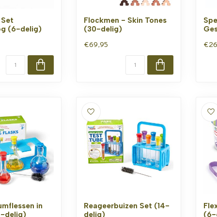
 Set
Flockmen - Skin Tones
Spe
g (6-delig)
(30-delig)
Ges
€69,95
€26
umflessen in
Reageerbuizen Set (14-
Fle
-delig)
delig)
(6-