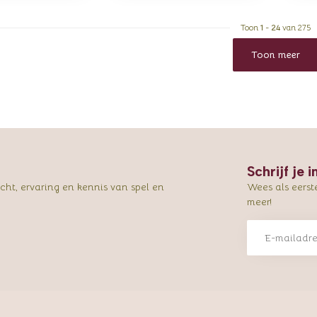
Toon
1
-
24
van 275
Toon meer
Schrijf je 
ht, ervaring en kennis van spel en
Wees als eerst
meer!