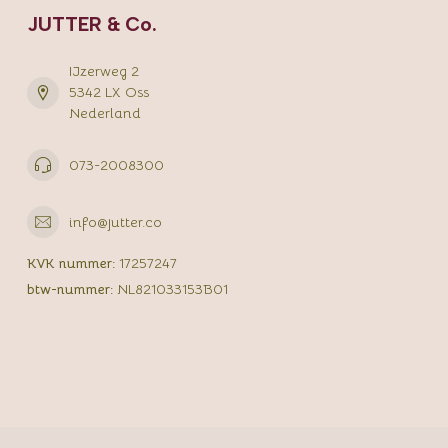
JUTTER & Co.
IJzerweg 2
5342 LX Oss
Nederland
073-2008300
info@jutter.co
KVK nummer:
17257247
btw-nummer:
NL821033153B01