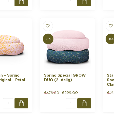
-21%
-16
in - Spring
Spring Special GROW
Sta
iginal - Petal
DUO (2-delig)
Spe
Cla
€299,00
€378,00
€94