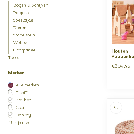
Bogen & Schijven
Poppetjes
Speelzijde
Dieren
Stapelstein
Wobbel
Lichtpaneel
Houten
Poppenhui
Tools
€304,95
Merken
Alle merken
TickiT
Bouhon
Cosy
Dantoy
Bekijk meer