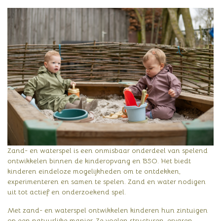
Zand- en waterspel is een onmisbaar onderdeel van spelend
ontwikkelen binnen de kinderopvang en BSO. Het biedt
kinderen eindeloze mogelijkheden om te ontdekken,
experimenteren en samen te spelen. Zand en water nodigen
uit tot actief en onderzoekend spel.
Met zand- en waterspel ontwikkelen kinderen hun zintuigen
op een natuurlijke manier. Ze voelen structuren, ervaren