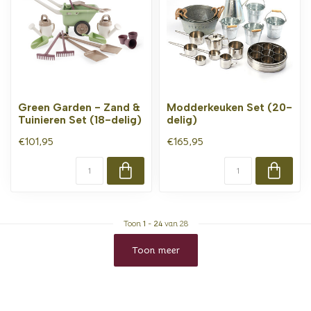
Green Garden - Zand &
Modderkeuken Set (20-
Tuinieren Set (18-delig)
delig)
€101,95
€165,95
Toon
1
-
24
van 28
Toon meer