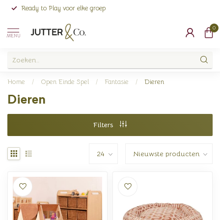
Ready to Play voor elke groep
0
MENU
Home
/
Open Einde Spel
/
Fantasie
/
Dieren
Dieren
Filters