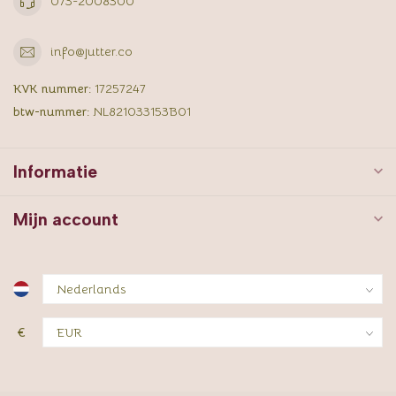
073-2008300
info@jutter.co
KVK nummer:
17257247
btw-nummer:
NL821033153B01
Informatie
Mijn account
€