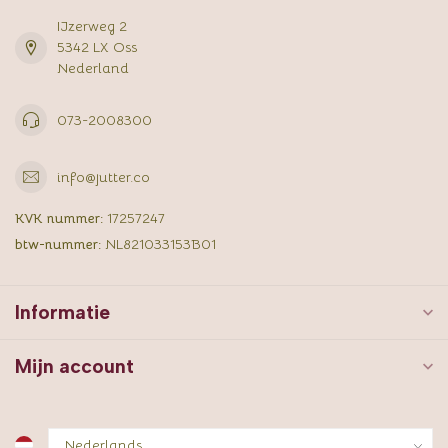
IJzerweg 2
5342 LX Oss
Nederland
073-2008300
info@jutter.co
KVK nummer:
17257247
btw-nummer:
NL821033153B01
Informatie
Mijn account