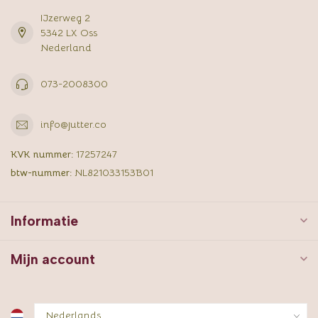
IJzerweg 2
5342 LX Oss
Nederland
073-2008300
info@jutter.co
KVK nummer:
17257247
btw-nummer:
NL821033153B01
Informatie
Mijn account