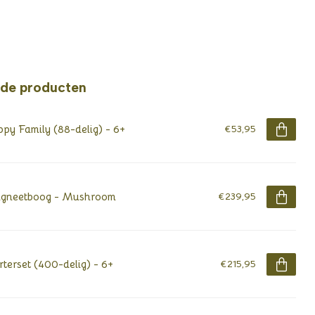
rde producten
py Family (88-delig) - 6+
€53,95
gneetboog - Mushroom
€239,95
rterset (400-delig) - 6+
€215,95