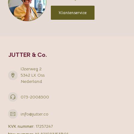
Klantenservice
JUTTER & Co.
IJzerweg 2
5342 LX Oss
Nederland
073-2008300
info@jutter.co
KVK nummer:
17257247