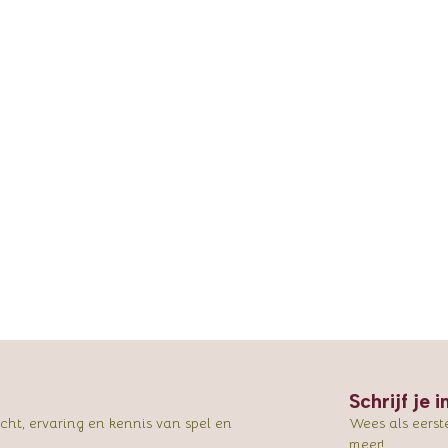
Schrijf je 
ht, ervaring en kennis van spel en
Wees als eerst
meer!