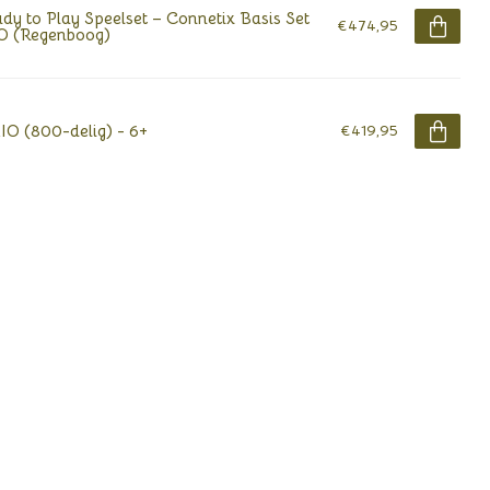
dy to Play Speelset – Connetix Basis Set
€474,95
O (Regenboog)
IO (800-delig) - 6+
€419,95