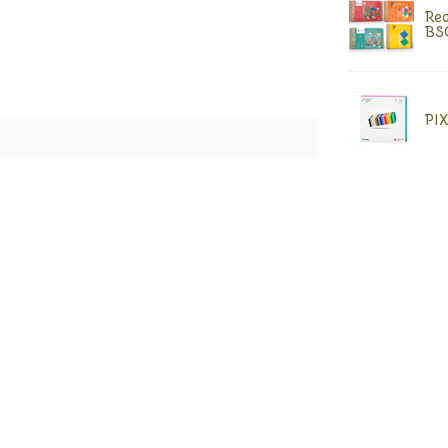
Rea
BS
PIX