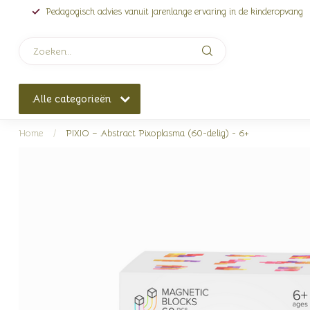
Pedagogisch advies vanuit jarenlange ervaring in de kinderopvang
Alle categorieën
Home
/
PIXIO – Abstract Pixoplasma (60-delig) - 6+