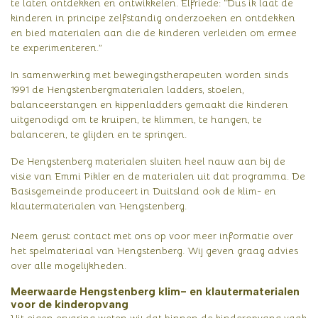
te laten ontdekken en ontwikkelen. Elfriede: “Dus ik laat de
kinderen in principe zelfstandig onderzoeken en ontdekken
en bied materialen aan die de kinderen verleiden om ermee
te experimenteren.”
In samenwerking met bewegingstherapeuten worden sinds
1991 de Hengstenbergmaterialen ladders, stoelen,
balanceerstangen en kippenladders gemaakt die kinderen
uitgenodigd om te kruipen, te klimmen, te hangen, te
balanceren, te glijden en te springen.
De Hengstenberg materialen sluiten heel nauw aan bij de
visie van Emmi Pikler en de materialen uit dat programma. De
Basisgemeinde produceert in Duitsland ook de klim- en
klautermaterialen van Hengstenberg.
Neem gerust contact met ons op voor meer informatie over
het spelmateriaal van Hengstenberg. Wij geven graag advies
over alle mogelijkheden.
Meerwaarde Hengstenberg klim- en klautermaterialen
voor de kinderopvang
Uit eigen ervaring weten wij dat binnen de kinderopvang vaak