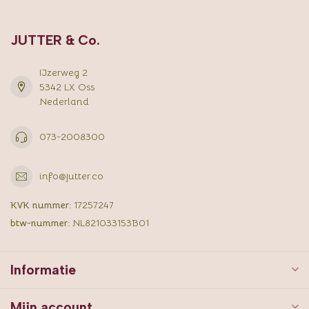
JUTTER & Co.
IJzerweg 2
5342 LX Oss
Nederland
073-2008300
info@jutter.co
KVK nummer:
17257247
btw-nummer:
NL821033153B01
Informatie
Mijn account