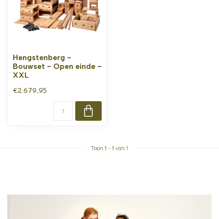
Hengstenberg -
Bouwset - Open einde -
XXL
€2.679,95
Toon
1
-
1
van 1