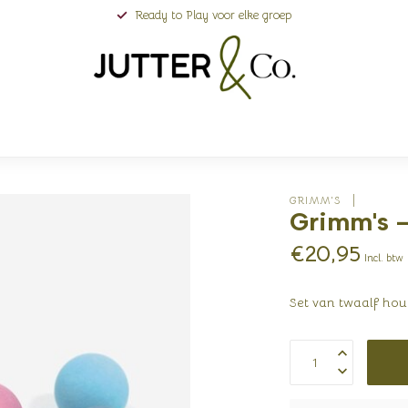
Ready to Play voor elke groep
GRIMM'S 
Grimm's -
€20,95
Incl. btw
Set van twaalf hout