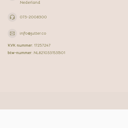
Nederland
073-2008300
info@jutter.co
KVK nummer:
17257247
btw-nummer:
NL821033153B01