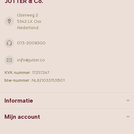
JUTTER & Co.
IJzerweg 2
5342 LX Oss
Nederland
073-2008300
info@jutter.co
KVK nummer:
17257247
btw-nummer:
NL821033153B01
Informatie
Mijn account