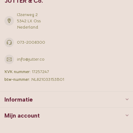
JUTTER & Co.
IJzerweg 2
5342 LX Oss
Nederland
073-2008300
info@jutter.co
KVK nummer:
17257247
btw-nummer:
NL821033153B01
Informatie
Mijn account