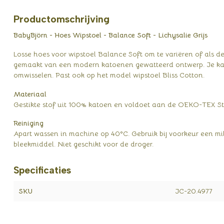
Productomschrijving
BabyBjörn - Hoes Wipstoel - Balance Soft - Lichysalie Grijs
Losse hoes voor wipstoel Balance Soft om te variëren of als de a
gemaakt van een modern katoenen gewatteerd ontwerp. Je kan d
omwisselen. Past ook op het model wipstoel Bliss Cotton.
Materiaal
Gestikte stof uit 100% katoen en voldoet aan de OEKO-TEX St
Reiniging
Apart wassen in machine op 40°C. Gebruik bij voorkeur een mi
bleekmiddel. Niet geschikt voor de droger.
Specificaties
SKU
JC-20.4977