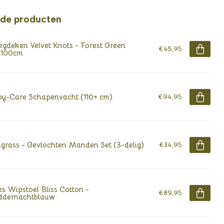
rde producten
gdeken Velvet Knots - Forest Green
€45,95
x100cm
y-Care Schapenvacht (110+ cm)
€94,95
grass - Gevlochten Manden Set (3-delig)
€34,95
s Wipstoel Bliss Cotton -
€89,95
ddernachtblauw