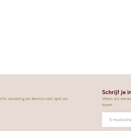
Schrijf je 
ht, ervaring en kennis van spel en
Wees als eerst
meer!