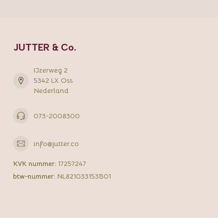
JUTTER & Co.
IJzerweg 2
5342 LX Oss
Nederland
073-2008300
info@jutter.co
KVK nummer:
17257247
btw-nummer:
NL821033153B01