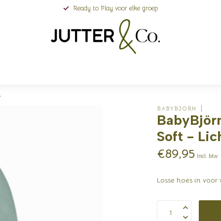
Ready to Play voor elke groep
s
BABYBJORN
BabyBjörn
Soft - Lic
€89,95
Incl. btw
Losse hoes in voor 