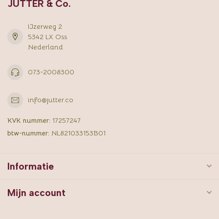
JUTTER & Co.
IJzerweg 2
5342 LX Oss
Nederland
073-2008300
info@jutter.co
KVK nummer:
17257247
btw-nummer:
NL821033153B01
Informatie
Mijn account