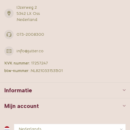
IJzerweg 2
5342 LX Oss
Nederland
073-2008300
info@jutter.co
KVK nummer:
17257247
btw-nummer:
NL821033153B01
Informatie
Mijn account