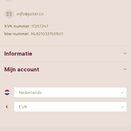
info@jutter.co
KVK nummer:
17257247
btw-nummer:
NL821033153B01
Informatie
Mijn account
€