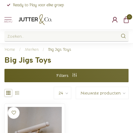
Ready to Play voor elke groep
0
MENU
Home
/
Merken
/
Big Jigs Toys
Big Jigs Toys
Filters