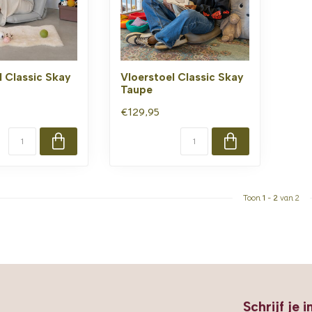
l Classic Skay
Vloerstoel Classic Skay
Taupe
€129,95
Toon
1
-
2
van 2
Schrijf je 