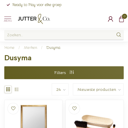
Ready to Play voor elke groep
0
MENU
Home
/
Merken
/
Dusyma
Dusyma
Filters