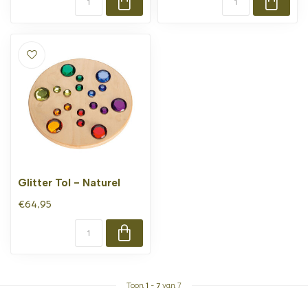
Glitter Tol - Naturel
€64,95
Toon
1
-
7
van 7