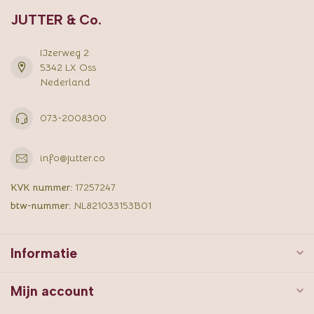
JUTTER & Co.
IJzerweg 2
5342 LX Oss
Nederland
073-2008300
info@jutter.co
KVK nummer:
17257247
btw-nummer:
NL821033153B01
Informatie
Mijn account