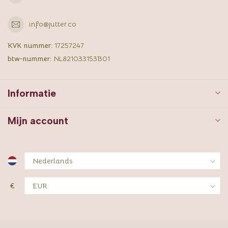
info@jutter.co
KVK nummer:
17257247
btw-nummer:
NL821033153B01
Informatie
Mijn account
€