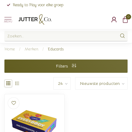
Ready to Play voor elke groep
0
MENU
Home
/
Merken
/
Educards
Filters