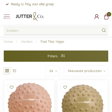
Ready to Play voor elke groep
0
MENU
Home
/
Merken
/
Find That Hippo
Filters