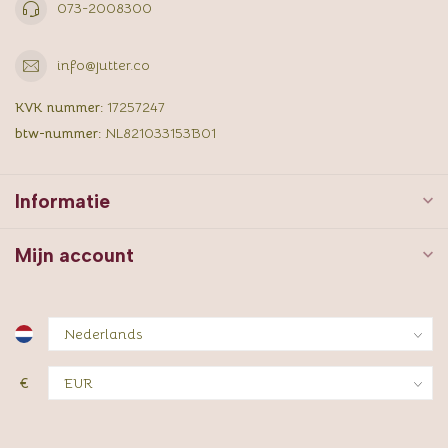
073-2008300
info@jutter.co
KVK nummer:
17257247
btw-nummer:
NL821033153B01
Informatie
Mijn account
€