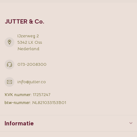
JUTTER & Co.
IJzerweg 2
5342 LX Oss
Nederland
073-2008300
info@jutter.co
KVK nummer:
17257247
btw-nummer:
NL821033153B01
Informatie