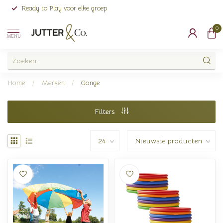
Ready to Play voor elke groep
0
MENU
Home
/
Merken
/
Gonge
Filters