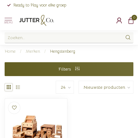
Ready to Play voor elke groep
0
MENU
Home
/
Merken
/
Hengstenberg
Filters