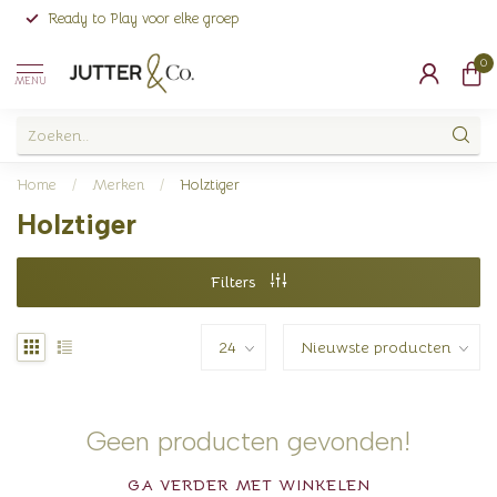
Ready to Play voor elke groep
0
MENU
Home
/
Merken
/
Holztiger
Holztiger
Filters
Geen producten gevonden!
GA VERDER MET WINKELEN