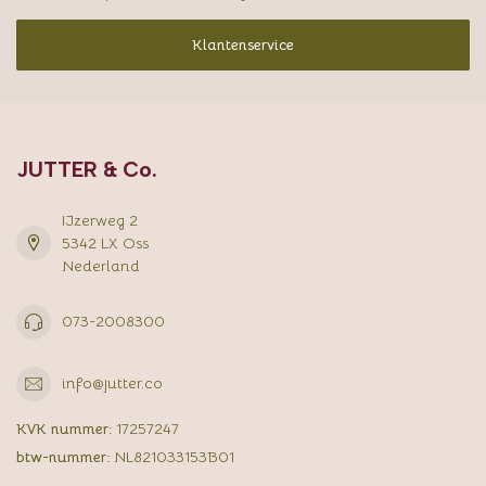
Klantenservice
JUTTER & Co.
IJzerweg 2
5342 LX Oss
Nederland
073-2008300
info@jutter.co
KVK nummer:
17257247
btw-nummer:
NL821033153B01