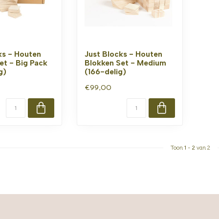
ks - Houten
Just Blocks - Houten
et - Big Pack
Blokken Set - Medium
g)
(166-delig)
€99,00
Toon
1
-
2
van 2