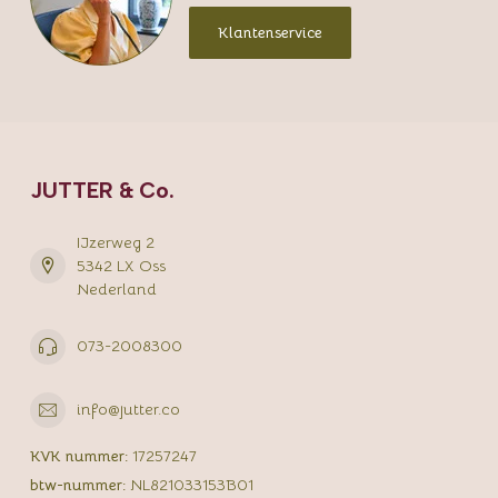
Klantenservice
JUTTER & Co.
IJzerweg 2
5342 LX Oss
Nederland
073-2008300
info@jutter.co
KVK nummer:
17257247
btw-nummer:
NL821033153B01