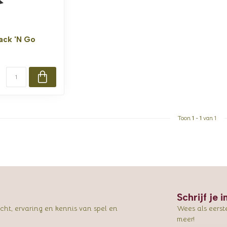
ack 'N Go
Toon
1
-
1
van 1
Schrijf je 
ht, ervaring en kennis van spel en
Wees als eerst
meer!