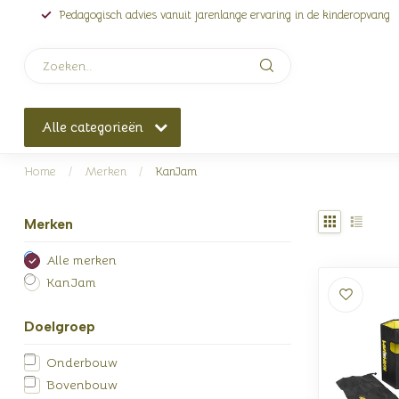
Pedagogisch advies vanuit jarenlange ervaring in de kinderopvang
Alle categorieën
Home
/
Merken
/
KanJam
Merken
Alle merken
KanJam
Doelgroep
Onderbouw
Bovenbouw