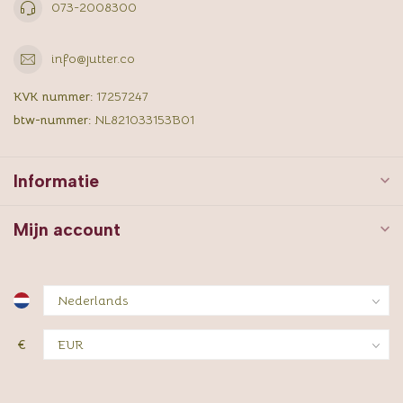
073-2008300
info@jutter.co
KVK nummer:
17257247
btw-nummer:
NL821033153B01
Informatie
Mijn account
€