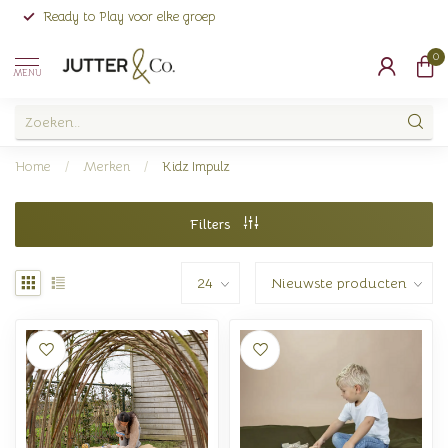
Ready to Play voor elke groep
0
MENU
Home
/
Merken
/
Kidz Impulz
Filters