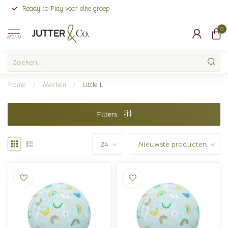
Ready to Play voor elke groep
0
MENU
Home
/
Merken
/
Little L
Filters