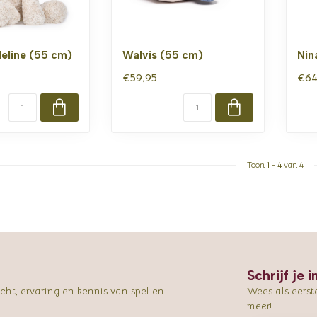
eline (55 cm)
Walvis (55 cm)
Nin
€59,95
€64
Toon
1
-
4
van 4
Schrijf je 
ht, ervaring en kennis van spel en
Wees als eerst
meer!