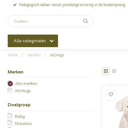
Pedagogisch advies vanuit jarenlange ervaring in de kinderopvang
Alle categorieën
Home
/
Merken
/
McHugs
Merken
Alle merken
McHugs
Doelgroep
Baby
Dreumes