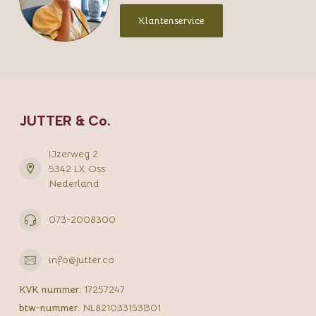
Klantenservice
JUTTER & Co.
IJzerweg 2
5342 LX Oss
Nederland
073-2008300
info@jutter.co
KVK nummer:
17257247
btw-nummer:
NL821033153B01