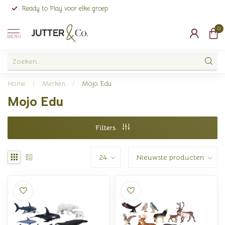
Ready to Play voor elke groep
0
MENU
Home
/
Merken
/
Mojo Edu
Mojo Edu
Filters