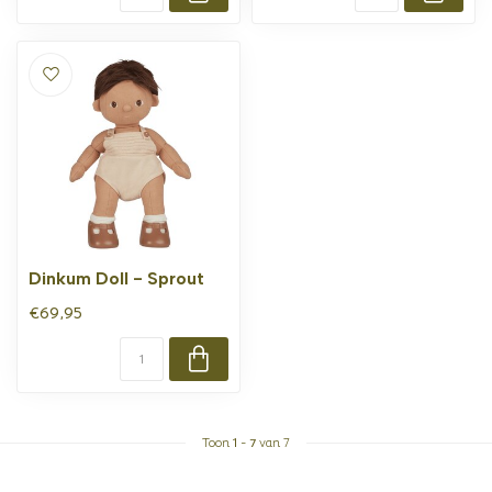
Dinkum Doll - Sprout
€69,95
Toon
1
-
7
van 7