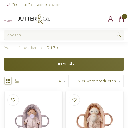
Ready to Play voor elke groep
0
MENU
Home
/
Merken
/
Olli Ella
Filters