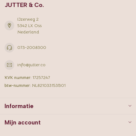
JUTTER & Co.
IJzerweg 2
5342 LX Oss
Nederland
073-2008300
info@jutter.co
KVK nummer:
17257247
btw-nummer:
NL821033153B01
Informatie
Mijn account