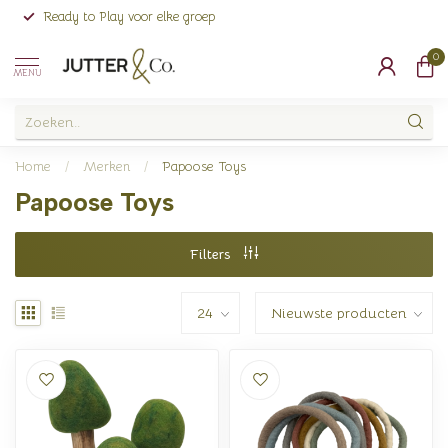
Ready to Play voor elke groep
0
MENU
Home
/
Merken
/
Papoose Toys
Papoose Toys
Filters