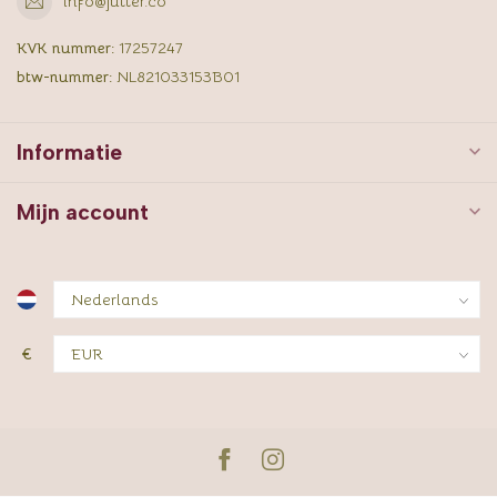
info@jutter.co
KVK nummer:
17257247
btw-nummer:
NL821033153B01
Informatie
Mijn account
€