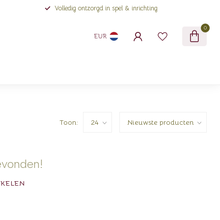
Volledig ontzorgd in spel & inrichting
0
EUR
Toon:
evonden!
NKELEN