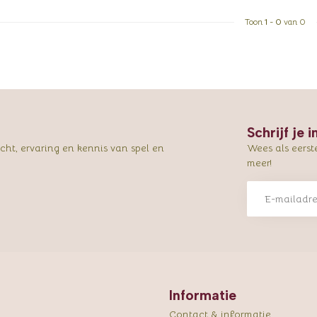
Toon
1
-
0
van 0
Schrijf je 
ht, ervaring en kennis van spel en
Wees als eerst
meer!
Informatie
Contact & informatie