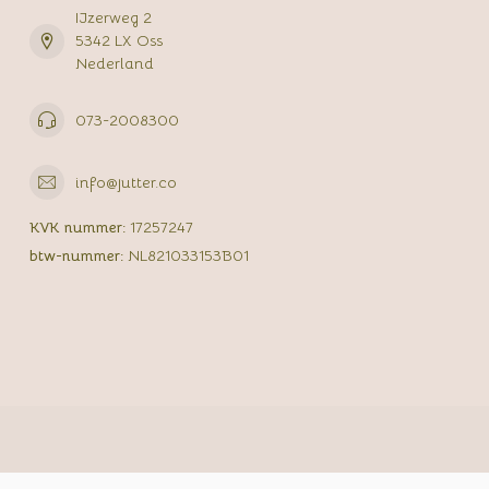
IJzerweg 2
5342 LX Oss
Nederland
073-2008300
info@jutter.co
KVK nummer:
17257247
btw-nummer:
NL821033153B01