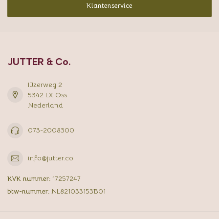
Klantenservice
JUTTER & Co.
IJzerweg 2
5342 LX Oss
Nederland
073-2008300
info@jutter.co
KVK nummer:
17257247
btw-nummer:
NL821033153B01