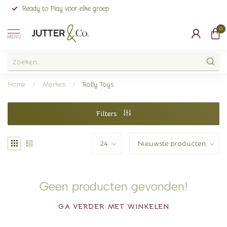
Ready to Play voor elke groep
0
MENU
Home
/
Merken
/
Rolly Toys
Filters
Geen producten gevonden!
GA VERDER MET WINKELEN