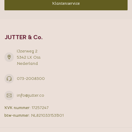
Klantenservice
JUTTER & Co.
IJzerweg 2
5342 LX Oss
Nederland
073-2008300
info@jutter.co
KVK nummer:
17257247
btw-nummer:
NL821033153B01