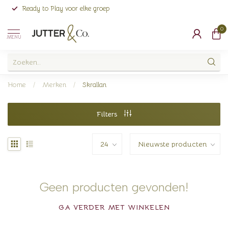
Ready to Play voor elke groep
0
MENU
Home
/
Merken
/
Skrallan
Filters
Geen producten gevonden!
GA VERDER MET WINKELEN