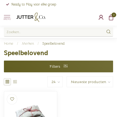
Ready to Play voor elke groep
0
MENU
Home
/
Merken
/
Speelbelovend
Speelbelovend
Filters