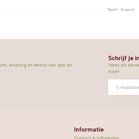
Toon
1
-
0
van 0
Schrijf je 
ht, ervaring en kennis van spel en
Wees als eerst
meer!
Informatie
Contact & informatie