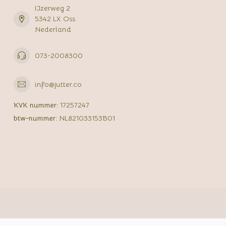
IJzerweg 2
5342 LX Oss
Nederland
073-2008300
info@jutter.co
KVK nummer:
17257247
btw-nummer:
NL821033153B01