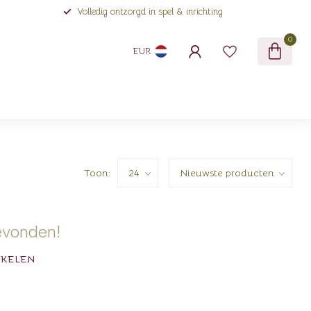
Volledig ontzorgd in spel & inrichting
0
EUR
Toon:
evonden!
NKELEN