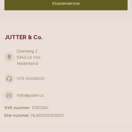
Klantenservice
JUTTER & Co.
IJzerweg 2
5342 LX Oss
Nederland
073-2008300
info@jutter.co
KVK nummer:
17257247
btw-nummer:
NL821033153B01