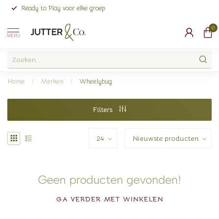
Ready to Play voor elke groep
0
MENU
Home
/
Merken
/
Wheelybug
Filters
Geen producten gevonden!
GA VERDER MET WINKELEN