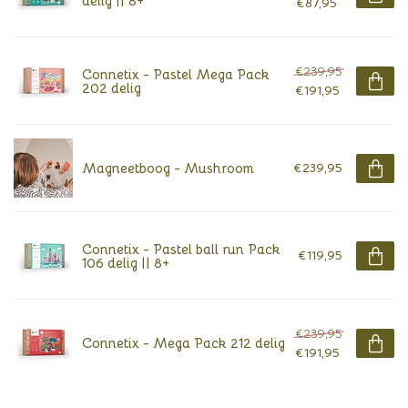
delig || 8+
€87,95
€239,95
Connetix - Pastel Mega Pack
202 delig
€191,95
Magneetboog - Mushroom
€239,95
Connetix - Pastel ball run Pack
€119,95
106 delig || 8+
€239,95
Connetix - Mega Pack 212 delig
€191,95