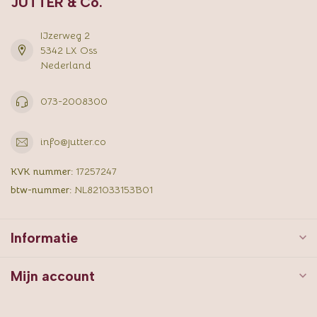
JUTTER & Co.
IJzerweg 2
5342 LX Oss
Nederland
073-2008300
info@jutter.co
KVK nummer:
17257247
btw-nummer:
NL821033153B01
Informatie
Mijn account