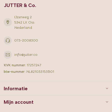
JUTTER & Co.
IJzerweg 2
5342 LX Oss
Nederland
073-2008300
info@jutter.co
KVK nummer:
17257247
btw-nummer:
NL821033153B01
Informatie
Mijn account