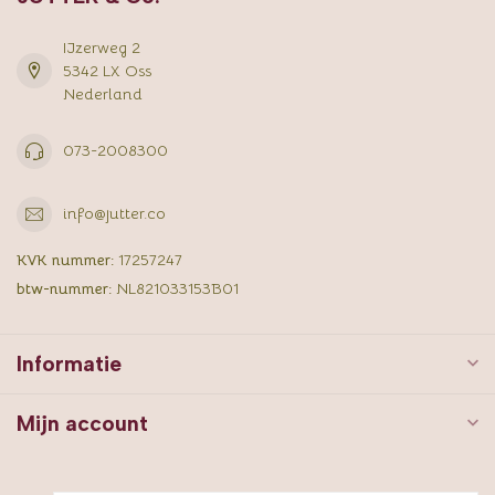
IJzerweg 2
5342 LX Oss
Nederland
073-2008300
info@jutter.co
KVK nummer:
17257247
btw-nummer:
NL821033153B01
Informatie
Mijn account