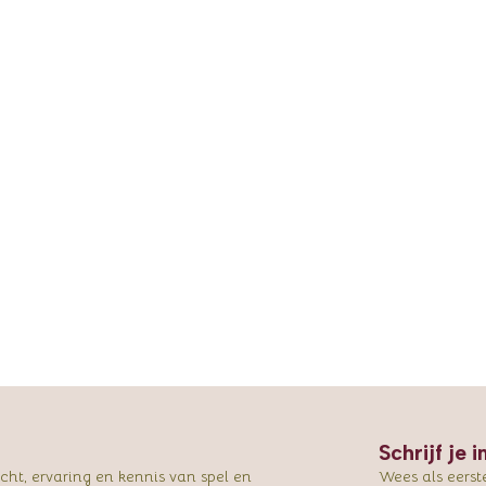
Schrijf je 
ht, ervaring en kennis van spel en
Wees als eerst