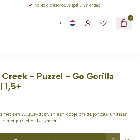
Volledig ontzorgd in spel & inrichting
0
EUR
 Creek - Puzzel - Go Gorilla
| 1,5+
el met een vuilniswagen en een aapje om de jongste kinderen
ken met puzzelen.
Lees meer
.