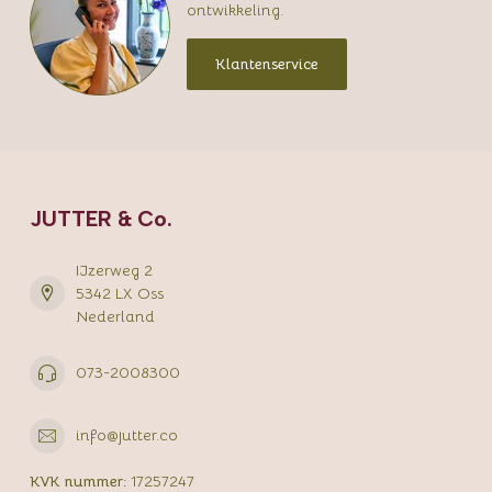
ontwikkeling.
Klantenservice
JUTTER & Co.
IJzerweg 2
5342 LX Oss
Nederland
073-2008300
info@jutter.co
KVK nummer:
17257247