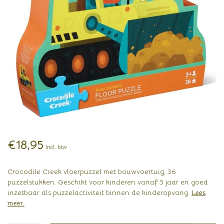
€18,95
Incl. btw
Crocodile Creek vloerpuzzel met bouwvoertuig, 36
puzzelstukken. Geschikt voor kinderen vanaf 3 jaar en goed
inzetbaar als puzzelactiviteit binnen de kinderopvang.
Lees
meer
.