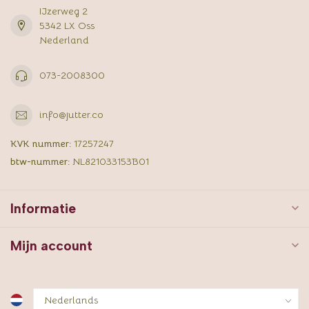
IJzerweg 2
5342 LX Oss
Nederland
073-2008300
info@jutter.co
KVK nummer:
17257247
btw-nummer:
NL821033153B01
Informatie
Mijn account