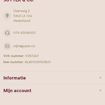
IJzerweg 2
5342 LX Oss
Nederland
073-2008300
info@jutter.co
KVK nummer:
17257247
btw-nummer:
NL821033153B01
Informatie
Mijn account