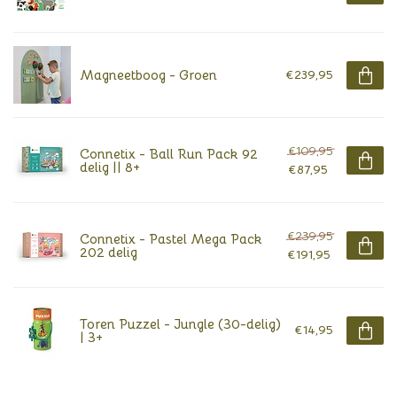
Magneetboog - Groen
€239,95
€109,95
Connetix - Ball Run Pack 92
delig || 8+
€87,95
€239,95
Connetix - Pastel Mega Pack
202 delig
€191,95
Toren Puzzel - Jungle (30-delig)
€14,95
| 3+