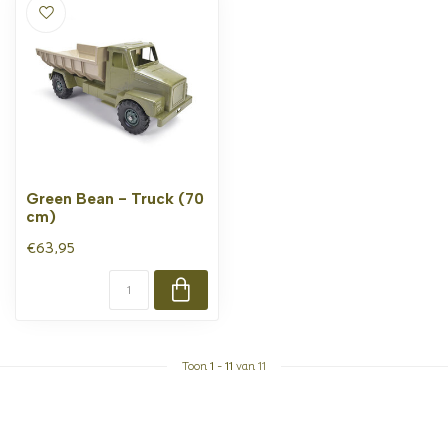
Green Bean - Truck (70
cm)
€63,95
Toon
1
-
11
van 11