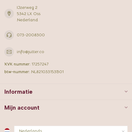
IJzerweg 2
5342 LX Oss
Nederland
073-2008300
info@jutter.co
KVK nummer:
17257247
btw-nummer:
NL821033153B01
Informatie
Mijn account