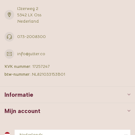
IJzerweg 2
5342 LX Oss
Nederland
073-2008300
info@jutter.co
KVK nummer:
17257247
btw-nummer:
NL821033153B01
Informatie
Mijn account